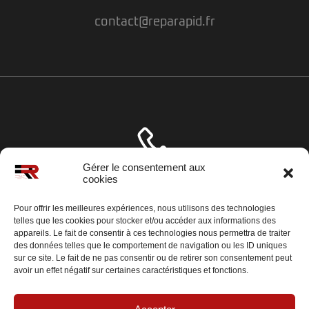
contact@reparapid.fr
Gérer le consentement aux
cookies
01 58 46 82 51
Pour offrir les meilleures expériences, nous utilisons des technologies
telles que les cookies pour stocker et/ou accéder aux informations des
appareils. Le fait de consentir à ces technologies nous permettra de traiter
des données telles que le comportement de navigation ou les ID uniques
sur ce site. Le fait de ne pas consentir ou de retirer son consentement peut
avoir un effet négatif sur certaines caractéristiques et fonctions.